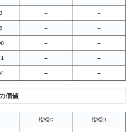
3
–
–
6
–
–
98
–
–
41
–
–
84
–
–
円の価値
指標C
指標D