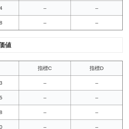
4
–
–
8
–
–
の価値
指標C
指標D
3
–
–
5
–
–
8
–
–
0
–
–