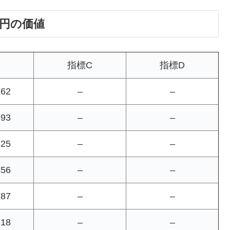
00円の価値
指標C
指標D
262
–
–
393
–
–
525
–
–
656
–
–
787
–
–
918
–
–